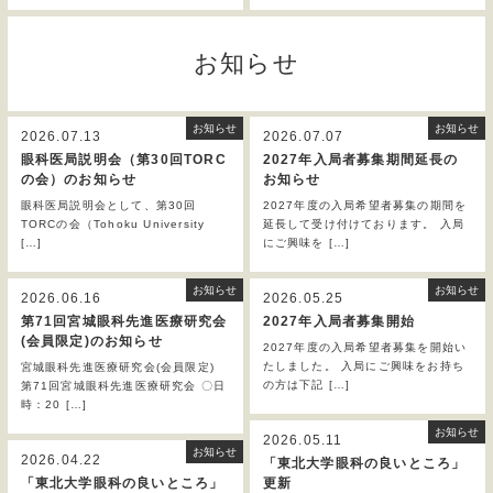
お知らせ
お知らせ
お知らせ
2026.07.13
2026.07.07
眼科医局説明会（第30回TORC
2027年入局者募集期間延長の
の会）のお知らせ
お知らせ
眼科医局説明会として、第30回
2027年度の入局希望者募集の期間を
TORCの会（Tohoku University
延長して受け付けております。 入局
[…]
にご興味を […]
お知らせ
お知らせ
2026.06.16
2026.05.25
第71回宮城眼科先進医療研究会
2027年入局者募集開始
(会員限定)のお知らせ
2027年度の入局希望者募集を開始い
たしました。 入局にご興味をお持ち
宮城眼科先進医療研究会(会員限定)
の方は下記 […]
第71回宮城眼科先進医療研究会 〇日
時：20 […]
お知らせ
2026.05.11
お知らせ
2026.04.22
「東北大学眼科の良いところ」
「東北大学眼科の良いところ」
更新