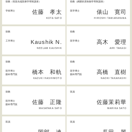
助教（視覚先端医療学寄附講座）
助教（網膜疾患制御学寄附講座）
佐藤 孝太
俵山 寛司
学術博士
医学博士
KOTA SATO
HIROSHI TAWARAYAMA
助教
助教
Kaushik N.
高木 愛理
工学博士
医学博士
NEELAM KAUSHIK
AIRI TAKAGI
助教
助教
橋本 和軌
高橋 直樹
医学博士
医学博士
眼科専門医
眼科専門医
KAZUKI HASHIMOTO
NAOKI TAKAHASHI
助教
医員
佐藤 正隆
佐藤茉莉華
医学博士
眼科専門医
MASATAKA SATO
MARIKA SATO
医員
医員