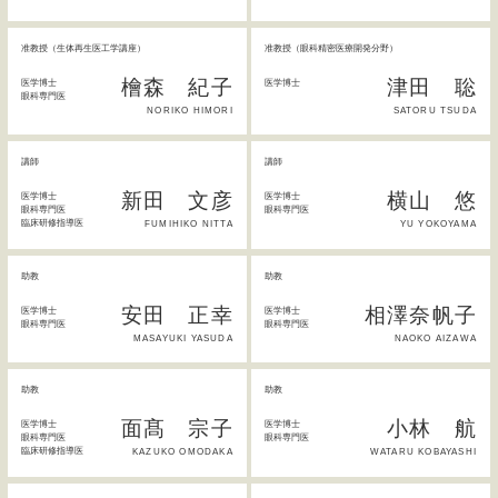
准教授（生体再生医工学講座）
准教授（眼科精密医療開発分野）
檜森 紀子
津田 聡
医学博士
医学博士
眼科専門医
NORIKO HIMORI
SATORU TSUDA
講師
講師
新田 文彦
横山 悠
医学博士
医学博士
眼科専門医
眼科専門医
臨床研修指導医
FUMIHIKO NITTA
YU YOKOYAMA
助教
助教
安田 正幸
相澤奈帆子
医学博士
医学博士
眼科専門医
眼科専門医
MASAYUKI YASUDA
NAOKO AIZAWA
助教
助教
面髙 宗子
小林 航
医学博士
医学博士
眼科専門医
眼科専門医
臨床研修指導医
KAZUKO OMODAKA
WATARU KOBAYASHI