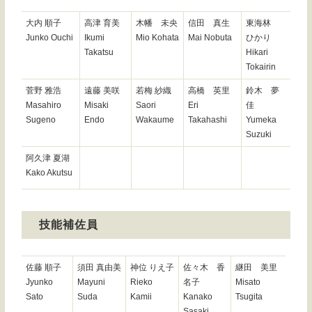
大内 順子
高津 育美
木幡 未央
信田 真生
東海林
Junko Ouchi
Ikumi
Mio Kohata
Mai Nobuta
ひかり
Takatsu
Hikari
Tokairin
菅野 雅浩
遠藤 美咲
若梅 紗織
高橋 英里
鈴木 夢
Masahiro
Misaki
Saori
Eri
佳
Sugeno
Endo
Wakaume
Takahashi
Yumeka
Suzuki
阿久津 夏湖
Kako Akutsu
技能補佐員
佐藤 順子
須田 真由美
神位 りえ子
佐々木 香
継田 美里
Jyunko
Mayuni
Rieko
名子
Misato
Sato
Suda
Kamii
Kanako
Tsugita
Sasaki