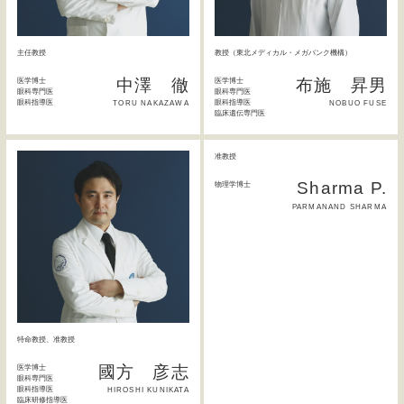
主任教授
教授（東北メディカル・メガバンク機構）
中澤 徹
布施 昇男
医学博士
医学博士
眼科専門医
眼科専門医
眼科指導医
眼科指導医
TORU NAKAZAWA
NOBUO FUSE
臨床遺伝専門医
准教授
Sharma P.
物理学博士
PARMANAND SHARMA
特命教授、准教授
國方 彦志
医学博士
眼科専門医
眼科指導医
HIROSHI KUNIKATA
臨床研修指導医