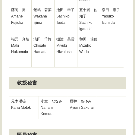
藤岡 周
飯嶋 若菜
池田 幸子
五十嵐 佐
泉田 泰子
Amane
Wakana
Sachiko
知子
Yasuko
Fujioka
Iijima
Ikeda
Sachiko
Izumida
Igarashi
福元 真姫
濱田 千怜
樋渡 美雪
和田 瑞穂
Maki
Chisato
Miyuki
Mizuho
Hukumoto
Hamada
Hiwatashi
Wada
教授秘書
元木 香奈
小室 ななみ
櫻井 あゆみ
Kana Motoki
Nanami
Ayumi Sakurai
Komuro
医局秘書