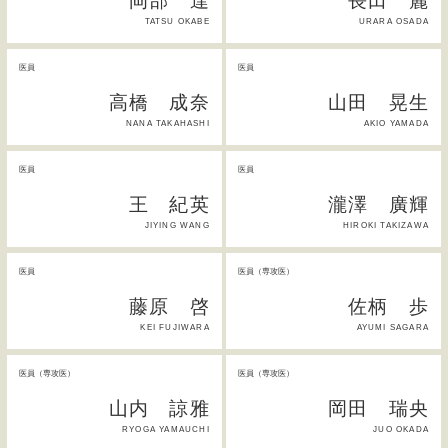
岡部 達
長田 麗
TATSU OKABE
URARA OSADA
医員
医員
高橋 成奈
山田 晃生
NANA TAKAHASHI
AKIO YAMADA
医員
医員
王 紀英
瀧澤 廣輝
JIYING WANG
HIROKI TAKIZAWA
医員
医員（専攻医）
藤原 啓
佐柄 歩
KEI FUJIWARA
AYUMI SAGARA
医員（専攻医）
医員（専攻医）
山内 諒雅
岡田 瑞央
RYOGA YAMAUCHI
JUO OKADA