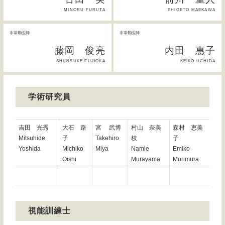
MINORU FURUTA
SHIGETO MAEKAWA
非常勤医師
非常勤医師
藤岡 俊亮
内田 惠子
SHUNSUKE FUJIOKA
KEIKO UCHIDA
学術研究員
吉田 光秀
大石 路
宮 武博
村山 奈美
森村 恵美
Mitsuhide
子
Takehiro
枝
子
Yoshida
Michiko
Miya
Namie
Emiko
Oishi
Murayama
Morimura
視能訓練士